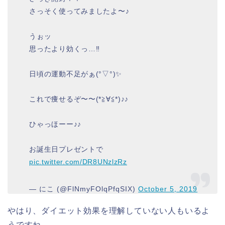
さっそく使ってみましたよ〜♪
うぉッ
思ったより効くっ…‼︎
日頃の運動不足がぁ(°▽°)✨
これで痩せるぞ〜〜(*≧∀≦*)♪♪
ひゃっほーー♪♪
お誕生日プレゼントで
pic.twitter.com/DR8UNzlzRz
— にこ (@FlNmyFOlqPfqSIX)
October 5, 2019
やはり、ダイエット効果を理解していない人もいるよ
うですね