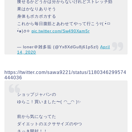
痩せるかどうかは分からないけれどストレッチ効
果はかなりありそう
身体もポカポカする
これから毎日腹筋とあわせてやって行こう୧( •̀ㅁ
•́๑)૭✧
pic.twitter.com/Sw490Xam5r
— loner＠雑多垢 (@Yx8XdGu8j61p5zl)
April
14, 2020
https://twitter.com/sawa9221/status/1180346299574
444036
ショップジャパンの
ゆらこ！買いました〜( ◠‿◠ )✨
前から気になってた
ダイエットのエクササイズのやつ
さっき開封！！