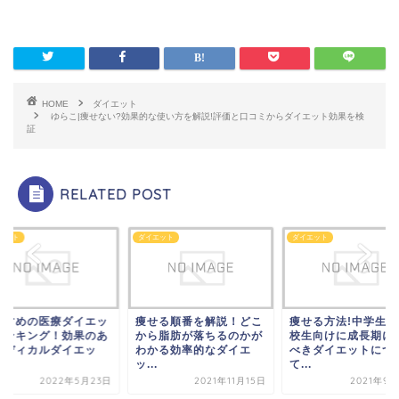
HOME
ダイエット
ゆらこ|痩せない?効果的な使い方を解説!評価と口コミからダイエット効果を検
証
RELATED POST
エット
ダイエット
ダイエット
せる順番を解説！どこ
痩せる方法!中学生・高
TBCで痩せるのか徹
ら脂肪が落ちるのかが
校生向けに成長期にする
査!口コミから評判!
かる効率的なダイエ
べきダイエットについ
エステの料金紹介
.
て...
2021年1月
2021年11月15日
2021年9月30日