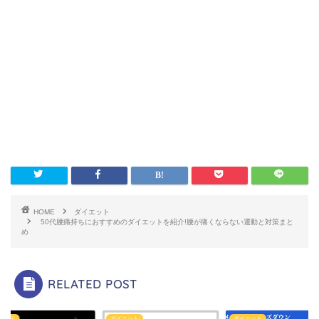
HOME
ダイエット
50代腰痛持ちにおすすめのダイエットを紹介!腰が痛くならない運動と対策まと
め
RELATED POST
エット
ダイエット
ダイエット