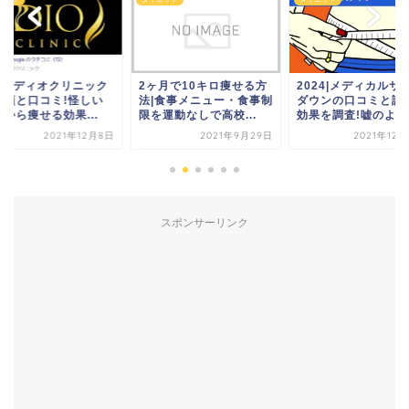
24|ディオクリニック
2ヶ月で10キロ痩せる方
2024|メディカルサ
総額と口コミ!怪しい
法|食事メニュー・食事制
ダウンの口コミと評
から痩せる効果...
限を運動なしで高校...
効果を調査!嘘のよ...
2021年12月8日
2021年9月29日
2021年12月
スポンサーリンク