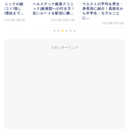
ルステック銀座クリニ
ウエストの平均を男女・
おすすめの医療ダイ
ク|銀座院への行き方！
身長別に紹介！高校生か
トランキング！効果
いルートを駅別に解...
ら中学生・モデルごと
るメディカルダイエ
に...
ト...
2022年10月12日
2022年8月18日
2022年5月
スポンサーリンク