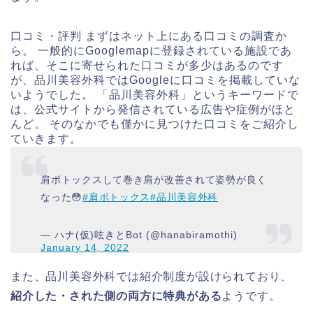
口コミ・評判 まずはネット上にある口コミの調査か
ら。 一般的にGooglemapに登録されている施設であ
れば、そこに寄せられた口コミが多少はあるのです
が、品川美容外科ではGoogleに口コミを掲載していな
いようでした。 「品川美容外科」というキーワードで
は、公式サイトから発信されている広告や症例がほと
んど。 そのなかでも僅かに見つけた口コミをご紹介し
ていきます。
肩ボトックスして巻き肩が改善されて姿勢が良く
なった😳
#肩ボトックス
#品川美容外科
— ハナ(仮)呟きとBot (@hanabiramothi)
January 14, 2022
また、品川美容外科では紹介制度が設けられており、
紹介した・された側の両方に特典がある
ようです。