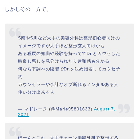
しかしその一方で、
S南やS川など大手の美容外科は整形初心者向けの
イメージですが大手ほど整形玄人向けかも
ある程度の知識や経験を持っててDr.とカウセした
時良し悪しを見分けられたり違和感も分かる
何なら下調べの段階でDr.を決め指名してカウセ予
約
カウンセラーや余計なオプ断れるメンタルある人
使い分け出来る人
— マドレーヌ (@Marie95801633)
August 7,
2021
ほーんとこれ。大手チェーン美容外科で整形する