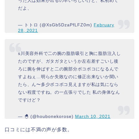
った人は効果が出るの早いらしいけど、私初めて
だよ、
— トトロ (@XsGb5DzaPfLFZ0m)
February
28, 2021
s川美容外科で二の腕の脂肪吸引と胸に脂肪注入し
たのですが、ガタガタというか左右差すごいし後
ろに腕を伸ばすと二の腕部分ボコボコになるんで
すよねぇ…明らか失敗なのに修正出来ないか聞い
たら、ん〜多少ボコボコ見えますが私は気になら
ない程度ですね。の一点張りでした 私の身体なん
ですけど？
— 🐣 (@houbonekorose)
March 10, 2021
口コミには不満の声が多数。