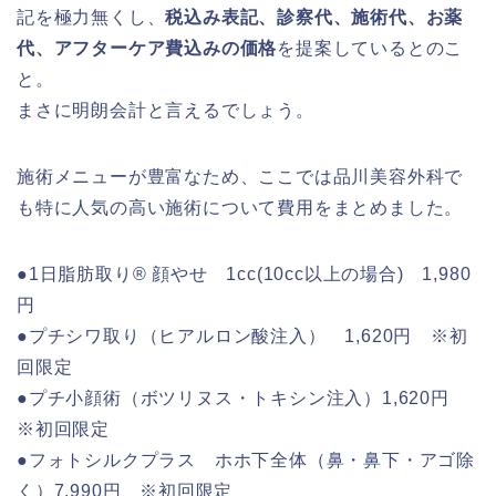
記を極力無くし、
税込み表記、診察代、施術代、お薬
代、アフターケア費込みの価格
を提案しているとのこ
と。
まさに明朗会計と言えるでしょう。
施術メニューが豊富なため、ここでは品川美容外科で
も特に人気の高い施術について費用をまとめました。
●1日脂肪取り® 顔やせ 1cc(10cc以上の場合) 1,980
円
●プチシワ取り（ヒアルロン酸注入） 1,620円 ※初
回限定
●プチ小顔術（ボツリヌス・トキシン注入）1,620円
※初回限定
●フォトシルクプラス ホホ下全体（鼻・鼻下・アゴ除
く）7,990円 ※初回限定