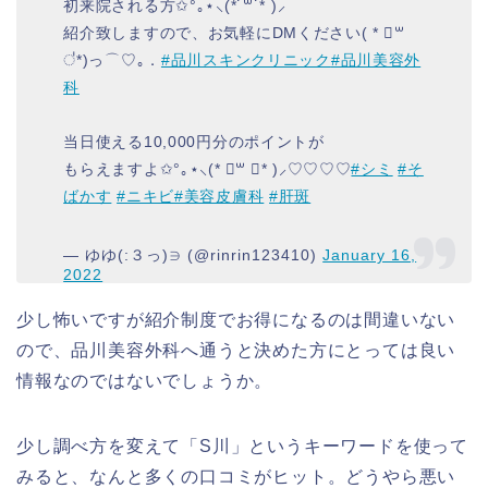
初来院される方✩°｡⋆⸜(*˙꒳˙* )⸝
紹介致しますので、お気軽にDMください( * ॑꒳
॑*)っ⌒♡｡．
#品川スキンクリニック
#品川美容外
科
当日使える10,000円分のポイントが
もらえますよ✩°｡⋆⸜(* ॑꒳ ॑* )⸝♡♡♡♡
#シミ
#そ
ばかす
#ニキビ
#美容皮膚科
#肝斑
— ゆゆ(:３っ)∋ (@rinrin123410)
January 16,
2022
少し怖いですが紹介制度でお得になるのは間違いない
ので、品川美容外科へ通うと決めた方にとっては良い
情報なのではないでしょうか。
少し調べ方を変えて「S川」というキーワードを使って
みると、なんと多くの口コミがヒット。どうやら悪い