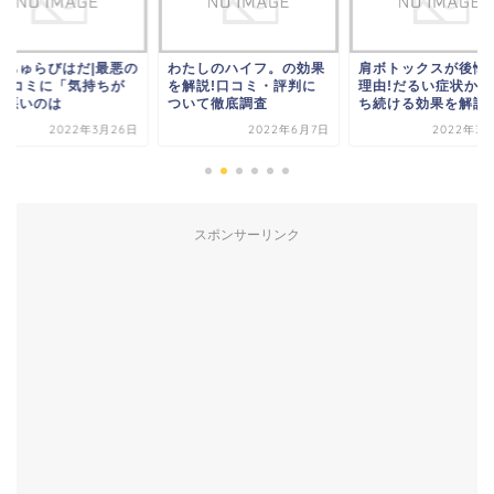
オちゅらびはだ|最悪の
わたしのハイフ。の効果
肩ボトックスが後悔
!口コミに「気持ちが
を解説!口コミ・評判に
理由!だるい症状から
い悪いのは
ついて徹底調査
ち続ける効果を解説
2022年3月26日
2022年6月7日
2022年3月
スポンサーリンク