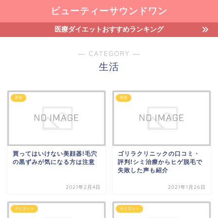
ビューティーサウンドワン
医療ダイエットおすすめランキング
― CATEGORY ―
生活
美容
美容
買ってはいけない美顔器!毛穴
ゴリラクリニックの口コミ・
の黒ずみが気になる方は注意
評判!シミ治療からヒゲ脱毛で
失敗した声も紹介
2021年2月4日
2021年1月26日
ダイエット
ダイエット