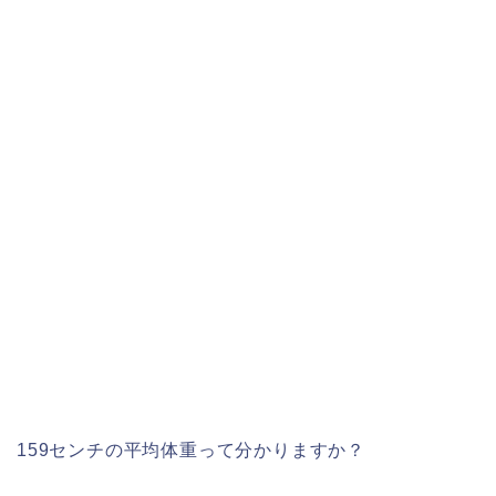
159センチの平均体重って分かりますか？