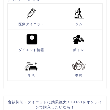
医療ダイエット
ジム
ダイエット情報
筋トレ
生活
美容
食欲抑制・ダイエットに効果絶大！GLP-1をオンライ
ンで購入したいなら！