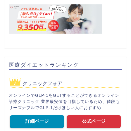
医療ダイエットランキング
クリニックフォア
オンラインでGLP-1をGETすることができるオンライン
診療クリニック 業界最安値を目指しているため、値段も
リーズナブルでGLP-1だけほしい人におすすめ
詳細ページ
公式ページ