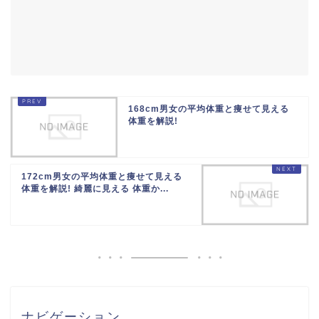
168cm男女の平均体重と痩せて見える
体重を解説!
172cm男女の平均体重と痩せて見える
体重を解説! 綺麗に見える 体重か...
ナビゲーション