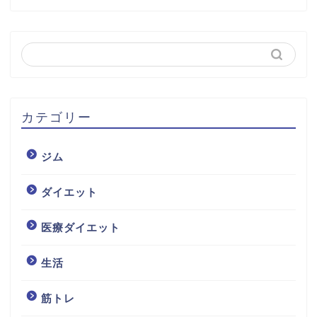
カテゴリー
ジム
ダイエット
医療ダイエット
生活
筋トレ