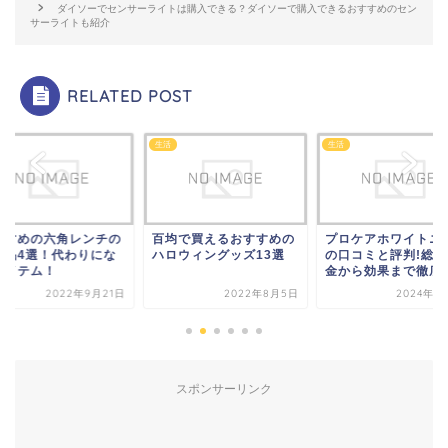
ダイソーでセンサーライトは購入できる？ダイソーで購入できるおすすめのセン
サーライトも紹介
RELATED POST
生活
生活
すすめの六角レンチの
百均で買えるおすすめの
プロケアホワイトニ
用品4選！代わりにな
ハロウィングッズ13選
の口コミと評判!総額
アイテム！
金から効果まで徹底
2022年9月21日
2022年8月5日
2024年1
スポンサーリンク